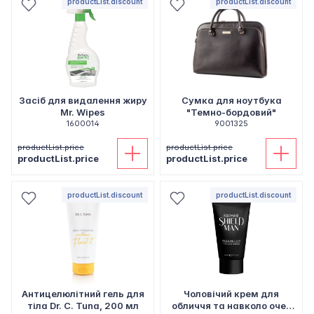
productList.discount
productList.discount
Засіб для видалення жиру
Сумка для ноутбука
Mr. Wipes
"Темно-бордовий"
1600014
9001325
productList.price
productList.price
productList.price
productList.price
productList.discount
productList.discount
Антицелюлітний гель для
Чоловічий крем для
тіла Dr. C. Tuna, 200 мл
обличчя та навколо очей