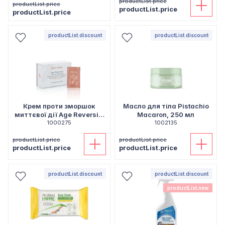
productList.price
productList.price
productList.price
productList.price
productList.discount
productList.discount
Крем проти зморшок
Масло для тіла Pistachio
миттєвої дії Age Reversist
Macaron, 250 мл
30 шт х 0,3 мл
1000275
1002135
productList.price
productList.price
productList.price
productList.price
productList.discount
productList.discount
productList.new