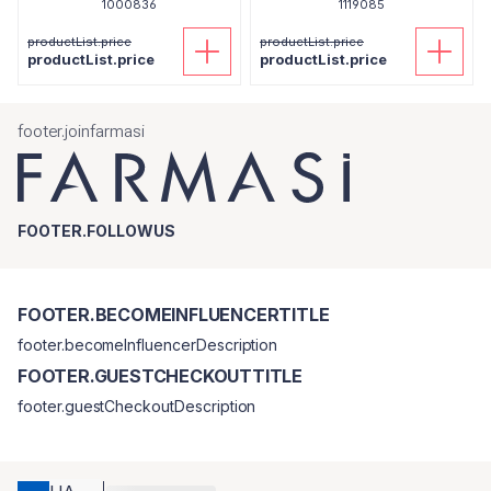
1000836
Shield Man Amino Acid, 50
1119085
мл
productList.price
productList.price
productList.price
productList.price
footer.joinfarmasi
FOOTER.FOLLOWUS
FOOTER.BECOMEINFLUENCERTITLE
footer.becomeInfluencerDescription
FOOTER.GUESTCHECKOUTTITLE
footer.guestCheckoutDescription