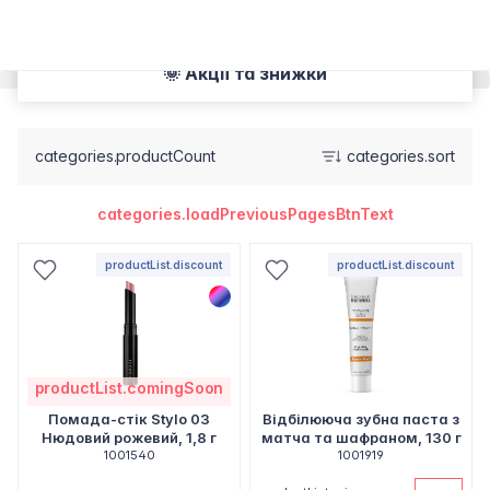
🌞 Акції та знижки
categories.productCount
categories.sort
categories.loadPreviousPagesBtnText
productList.discount
productList.discount
productList.comingSoon
Помада-стік Stylo 03
Відбілююча зубна паста з
Нюдовий рожевий, 1,8 г
матча та шафраном, 130 г
1001540
1001919