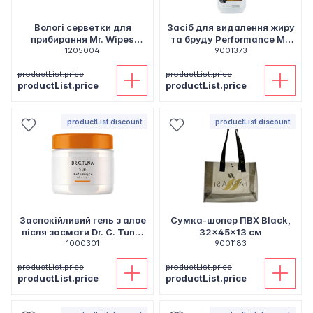
Вологі серветки для
Засіб для видалення жиру
прибирання Mr. Wipes
та бруду Performance Mr.
"Лимон", 40 шт
1205004
Wipes, 500 мл
9001373
productList.price
productList.price
productList.price
productList.price
productList.discount
productList.discount
Заспокійливий гель з алое
Сумка-шопер ПВХ Black,
після засмаги Dr. C. Tuna,
32x45x13 см
1000301
110 мл
9001183
productList.price
productList.price
productList.price
productList.price