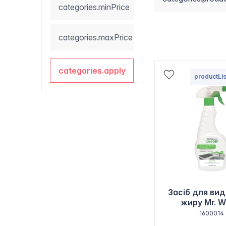
categories.minPrice
categories.maxPrice
categories.apply
productLis
Засіб для ви
жиру Mr. W
1600014