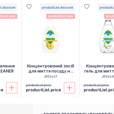
t.discount
productList.discount
productLi
ctList.new
productList.new
prod
далення
Концентрований засіб
Концентрова
LEANER
для миття посуду на
гель для мит
основі соди та гірчиці
JR52437
JR5243
productList.price
productList.price
ce
productList.price
productList.pr