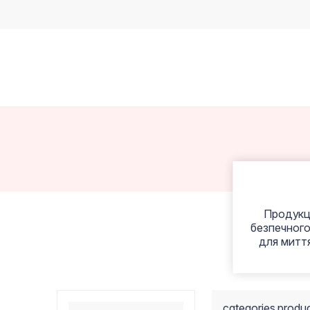
Продукці
безпечного
для миття
categories.produ