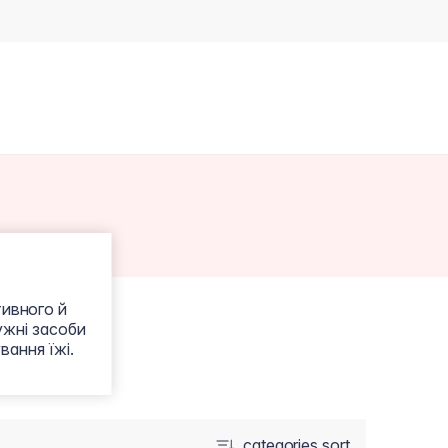
тивного й
ужні засоби
вання їжі.
categories.sort