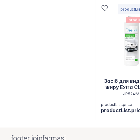
productLis
produ
Засіб для ви
жиру Extra C
JR52426
productList.price
productList.pri
footer.joinfarmasi