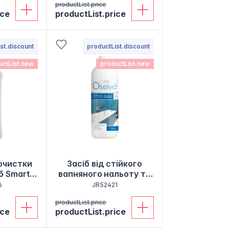
productList.price
ice
productList.price
st.discount
productList.discount
uctList.new
productList.new
очистки
Засіб від стійкого
б Smart
вапняного нальоту та
іржі "Суперефект"
6
JR52421
productList.price
ice
productList.price