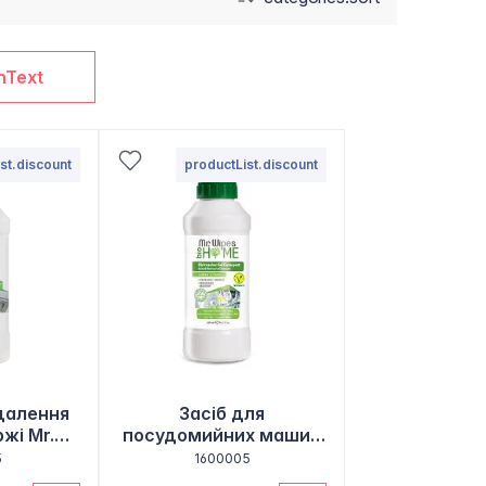
nText
st.discount
productList.discount
идалення
Засіб для
ржі Mr.
посудомийних машин
s
Mr. Wipes
5
1600005