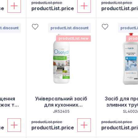
productList.price
productList.price
ce
productList.price
productList.pr
t.discount
productList.discount
productLi
productList.new
prod
ищення
Універсальний засіб
Засіб для пр
яжок та
для кухонних
зливних тру
рсила"
поверхонь
Life
JR52405
SL4002
productList.price
productList.price
ce
productList.price
productList.pr