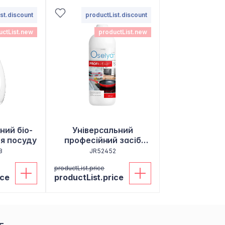
st.discount
productList.discount
uctList.new
productList.new
ний біо-
Універсальний
тя посуду
професійний засіб
"АнтиЖир"
8
JR52452
productList.price
ice
productList.price