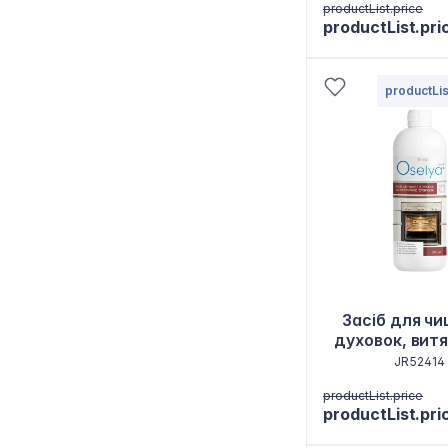
productList.price
productList.pri
productLis
Засіб для ч
духовок, вит
грилю "Супе
JR52414
productList.price
productList.pri