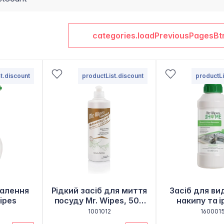
categories.loadPreviousPagesBt
t.discount
productList.discount
productLi
далення
Рідкий засіб для миття
Засіб для в
ipes
посуду Mr. Wipes, 500
накипу та і
мл
Wipe
1001012
160001