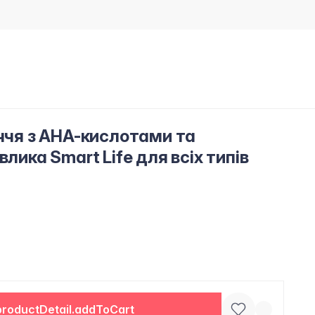
иччя з АНА-кислотами та
лика Smart Life для всіх типів
productDetail.addToCart