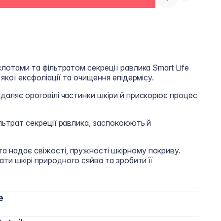
слотами та фільтратом секреції равлика Smart Life
'якої ексфоліації та очищення епідермісу.
идаляє ороговілі частинки шкіри й прискорює процес
льтрат секреції равлика, заспокоюють й
 надає свіжості, пружності шкірному покриву.
ати шкірі природного сяйва та зробити її
e