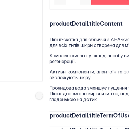
productDetail.titleContent
Пілінг-скатка для обличчя з АНА-ки
для всіх типів шкіри створена для м
Комплекс кислот у складі засобу в
регенерації.
Активні компоненти, алантоїн та фі
зволожують шкіру.
Трояндова вода зменшує лущення та
Пілінг допомагає вирівняти тон, над
гладенькою на дотик
productDetail.titleTermOfUs