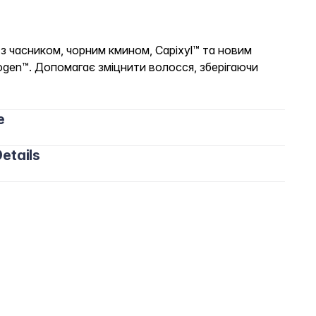
 з часником, чорним кмином, Capixyl™ та новим
ogen™. Допомагає зміцнити волосся, зберігаючи
e
etails
 помасажуйте і добре змийте.