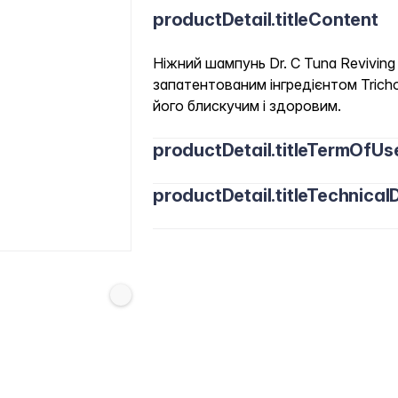
productDetail.titleContent
Ніжний шампунь Dr. С Tuna Reviving
запатентованим інгредієнтом Trich
його блискучим і здоровим.
productDetail.titleTermOfUs
productDetail.titleTechnicalD
Нанесіть на вологе волосся, злегка